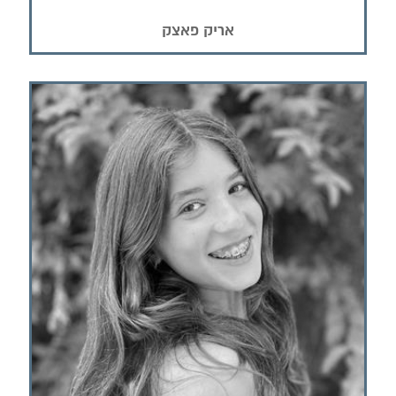
אריק פאצק